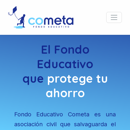
El Fondo
Educativo
que
protege tu
ahorro
Fondo Educativo Cometa es una
asociación civil que salvaguarda el